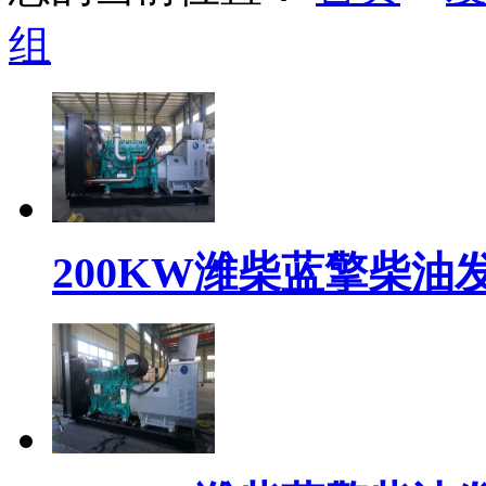
组
200KW潍柴蓝擎柴油发电