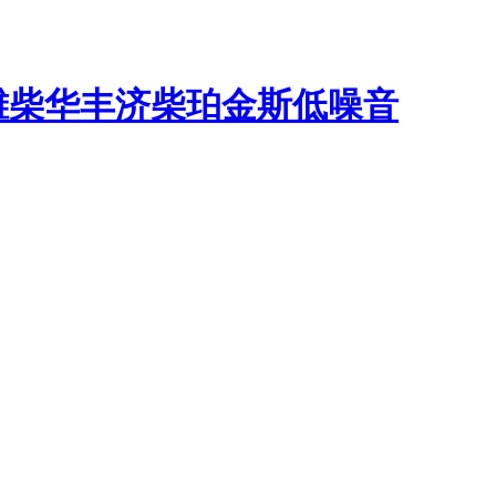
潍柴华丰
济柴
珀金斯
低噪音