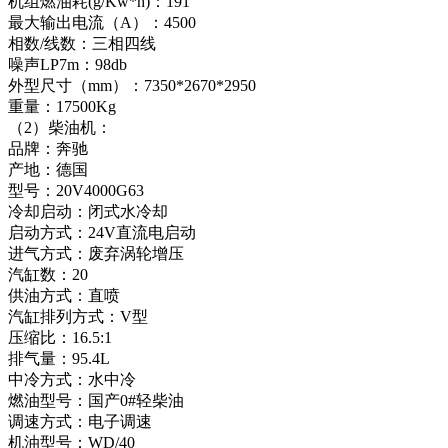
机组燃油耗(g/Kw*h)：191
最大输出电流（A）：4500
相数/线数：三相四线
噪声LP7m：98db
外型尺寸（mm）：7350*2670*2950
重量：17500Kg
（2）柴油机：
品牌：奔驰
产地：德国
型号：20V4000G63
冷却启动：闭式水冷却
启动方式：24V直流电启动
进气方式：废弃涡轮增压
汽缸数：20
供油方式：直喷
汽缸排列方式：V型
压缩比：16.5:1
排气量：95.4L
中冷方式：水中冷
燃油型号：国产0#轻柴油
调速方式：电子调速
机油型号：WD/40